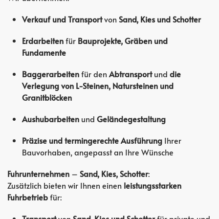
Verkauf und Transport
von
Sand, Kies und Schotter
Erdarbeiten
für
Bauprojekte, Gräben und
Fundamente
Baggerarbeiten
für den
Abtransport
und
die
Verlegung von L-Steinen, Natursteinen und
Granitblöcken
Aushubarbeiten
und
Geländegestaltung
Präzise und termingerechte Ausführung
Ihrer
Bauvorhaben, angepasst an Ihre Wünsche
Fuhrunternehmen
–
Sand, Kies, Schotter
:
Zusätzlich bieten wir Ihnen einen
leistungsstarken
Fuhrbetrieb
für:
Transport
von
Sand, Kies und Schotter
für private und